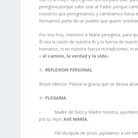
peregrina porque sabe orar al Padre. porque ca
nosotros que peregrinamos y caminamos hacia el
formamos parte de un pueblo que quiere orientar
Por eso hoy, miremos a María peregrina, para que
Él sea la razón de nuestra fe y la fuerza de nues
humanos, ni en nuestra fuerza ni tradiciones, ni e
«
el camino, la verdad y la vida
«.
3.‑
REFLEXION PERSONAL
Breve silencio. Pídase la gracia que se desea alca
4.‑
PLEGARIA
‑ Madre de Dios y Madre nuestra; ¡ayúdanos a v
por tu Hijo!.
AVE MARIA.
‑ Fiel discípula de Jesús: ¡ayúdanos a ser tam