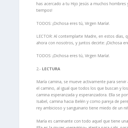
has acercado a tu Hijo Jesús a muchos hombres y
tiempos!
TODOS: ¡Dichosa eres tú, Virgen María!.
LECTOR: Al contemplarte Madre, en estos días, qu
ahora con nosotros, y juntos decirte: ¡Dichosa ere
TODOS: ¡Dichosa eres tú, Virgen María!.
2.‑
LECTURA
María camina, se mueve activamente para servir a 
el camino, al igual que todos los que buscan y lo
camina esperanzada y esperanzadora. Ella se pon
Isabel, camina hacia Belén y como pareja de pere
rey ambicioso y sanguinario tiene miedo de un n
María es caminante con todo aquel que tiene una 
Ella es la mujer «peregrina» atenta para salir, para