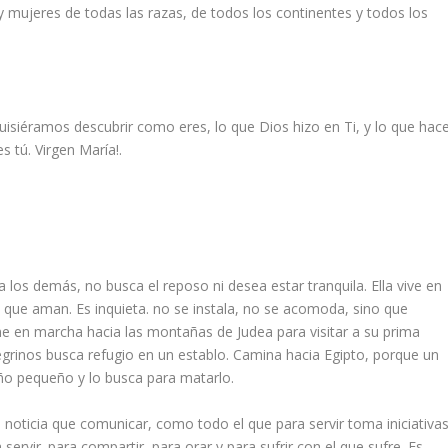
 mujeres de todas las razas, de todos los continentes y todos los
isiéramos descubrir como eres, lo que Dios hizo en Ti, y lo que hac
s tú. Virgen María!.
los demás, no busca el reposo ni desea estar tranquila. Ella vive en
s que aman. Es inquieta. no se instala, no se acomoda, sino que
e en marcha hacia las montañas de Judea para visitar a su prima
grinos busca refugio en un establo. Camina hacia Egipto, porque un
iño pequeño y lo busca para matarlo.
noticia que comunicar, como todo el que para servir toma iniciativas
 servir. para compartir, para orar y para sufrir con el que sufre. Es