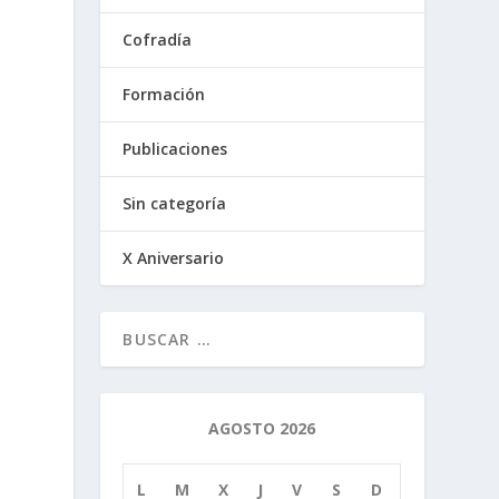
Cofradía
Formación
Publicaciones
Sin categoría
X Aniversario
AGOSTO 2026
ú
L
M
X
J
V
S
D