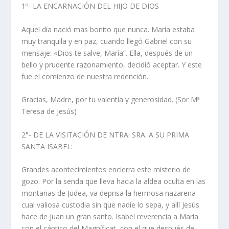
1º- LA ENCARNACIÓN DEL HIJO DE DIOS
Aquel día nació mas bonito que nunca. María estaba
muy tranquila y en paz, cuando llegó Gabriel con su
mensaje: «Dios te salve, María”. Ella, después de un
bello y prudente razonamiento, decidió aceptar. Y este
fue el comienzo de nuestra redención.
Gracias, Madre, por tu valentía y generosidad. (Sor Mª
Teresa de Jesús)
2°‑ DE LA VISITACIÓN DE NTRA. SRA. A SU PRIMA
SANTA ISABEL:
Grandes acontecimientos encierra este misterio de
gozo. Por la senda que lleva hacia la aldea oculta en las
montañas de Judea, va deprisa la hermosa nazarena
cual valiosa custodia sin que nadie lo sepa, y allí Jesús
hace de Juan un gran santo. Isabel reverencia a Maria
con el cántico del Magníficat, con el que después de