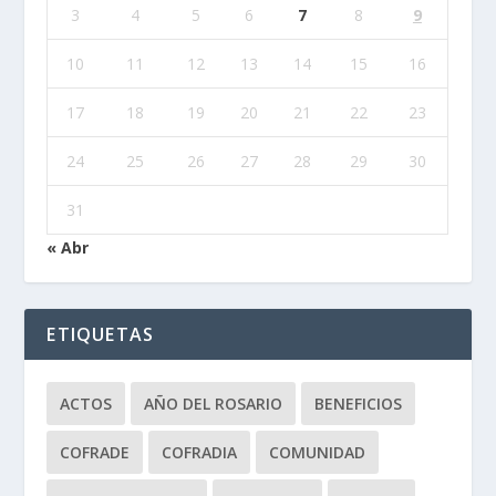
3
4
5
6
7
8
9
10
11
12
13
14
15
16
17
18
19
20
21
22
23
24
25
26
27
28
29
30
31
« Abr
ETIQUETAS
ACTOS
AÑO DEL ROSARIO
BENEFICIOS
COFRADE
COFRADIA
COMUNIDAD