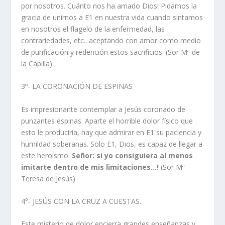
por nosotros. Cuánto nos ha amado Dios! Pidamos la
gracia de unirnos a E1 en nuestra vida cuando sintamos
en nosotros el flagelo de la enfermedad, las
contrariedades, etc.. aceptando con amor como medio
de purificación y redención estos sacrificios. (Sor Mª de
la Capilla)
3º- LA CORONACIÓN DE ESPINAS
Es impresionante contemplar a Jesús coronado de
punzantes espinas. Aparte el horrible dolor físico que
esto le produciría, hay que admirar en E1 su paciencia y
humildad soberanas. Solo E1, Dios, es capaz de llegar a
este heroísmo.
Señor: si yo consiguiera al menos
imitarte dentro de mis limitaciones…!
(Sor Mª
Teresa de Jesús)
4°‑ JESÚS CON LA CRUZ A CUESTAS.
Este misterio de dolor encierra grandes enseñanzas y