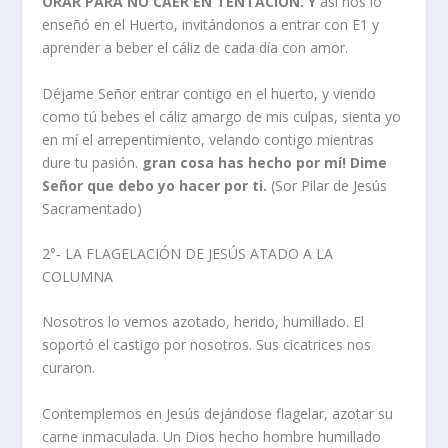
ORAR PARA NO CAER EN TENTACION. Y
así nos lo
enseñó en el Huerto, invitándonos a entrar con E1 y
aprender a beber el cáliz de cada día con amor.
Déjame Señor entrar contigo en el huerto, y viendo
como tú bebes el cáliz amargo de mis culpas, sienta yo
en mí el arrepentimiento, velando contigo mientras
dure tu pasión.
gran cosa has hecho por mí! Dime
Señor que debo yo hacer por ti.
(Sor Pilar de Jesús
Sacramentado)
2°‑ LA FLAGELACIÓN DE JESÚS ATADO A LA
COLUMNA
Nosotros lo vemos azotado, herido, humillado. El
soportó el castigo por nosotros. Sus cicatrices nos
curaron.
Contemplemos en Jesús dejándose flagelar, azotar su
carne inmaculada. Un Dios hecho hombre humillado