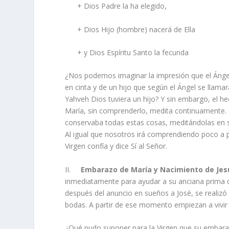
+ Dios Padre la ha elegido,
+ Dios Hijo (hombre) nacerá de Ella
+ y Dios Espíritu Santo la fecunda
¿Nos podemos imaginar la impresión que el Ángel
en cinta y de un hijo que según el Ángel se llama
Yahveh Dios tuviera un hijo? Y sin embargo, el h
María, sin comprenderlo, medita continuamente. N
conservaba todas estas cosas, meditándolas en su
Al igual que nosotros irá comprendiendo poco a p
Virgen confía y dice Sí al Señor.
II.
Embarazo de María y Nacimiento de Jes
inmediatamente para ayudar a su anciana prima que
después del anuncio en sueños a José, se realizó 
bodas. A partir de ese momento empiezan a vivir 
¿Qué pudo suponer para la Virgen que su embarazo