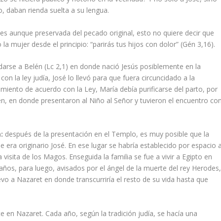
, daban rienda suelta a su lengua.
ues aunque preservada del pecado original, esto no quiere decir que
la mujer desde el principio: “parirás tus hijos con dolor” (Gén 3,16).
adarse a Belén (Lc 2,1) en donde nació Jesús posiblemente en la
con la ley judía, José lo llevó para que fuera circuncidado a la
imiento de acuerdo con la Ley, María debía purificarse del parto, por
én, en donde presentaron al Niño al Señor y tuvieron el encuentro co
:
después de la presentación en el Templo, es muy posible que la
era originario José. En ese lugar se habría establecido por espacio a
visita de los Magos. Enseguida la familia se fue a vivir a Egipto en
ños, para luego, avisados por el ángel de la muerte del rey Herodes
evo a Nazaret en donde transcurriría el resto de su vida hasta que
nte en Nazaret. Cada año, según la tradición judía, se hacía una