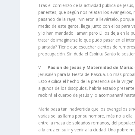
Tras el comienzo de la actividad pública de Jesús
parientes, que según nos relatan los evangelios, 
pasando de la raya, “vinieron a llevárselo, porqu
medio de este gente, llega junto con ellos para v
y lo han mandado llamar; pero El los deja en la p
tratar de imaginarse lo que pudo pasar en el inte
plantada? Tiene que escuchar cientos de rumores
preocupación. Sin duda el Espíritu Santo le sostie
V.
Pasión de Jesús y Maternidad de María:
Jerusalén para la Fiesta de Pascua. Lo más proba
Esto explica el hecho de la presencia de la Virgen
algunos de los discípulos, habría estado presente 
recibirá el cuerpo de Jesús y lo acompañará hasta
María pasa tan inadvertida que los evangelios sin
varias se las llama por su nombre, más no a ella. 
entre la masa de soldados romanos, del populacho
a la cruz en su ir y venir a la ciudad. Una pobre m