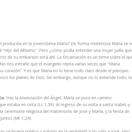
 produciría en la jovencísima María? De forma misteriosa María se v
rá “Hijo del Altísimo”. Pero ¿cómo podía entender una mujer judía que
echo de su embarazo está ahí. La Encarnación es un tema sobre el qu
o nos extrañe que el evangelio repita varias veces que “María
 corazón”. Y es que María no lo tiene todo claro desde el principio.
oco los planes de Dios. Sin embargo, aunque no lo entiende todo, la
ús:
tras la Anunciación del Ángel, María se puso en camino
 estaba en cinta (Lc 1,39). Al regreso de su visita a santa Isabel, y
la ceremonia religiosa del matrimonio de José y María, y la fiesta de
juntos (Mt 1,24).
 se hiciera público y notorio en la vecindad? Y no sólo a José, sino