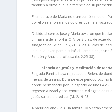
también a otros que, a diferencia de su prometido
El embarazo de María no transcurrió sin dolor. P
por ello se ahorrara los dolores que ha arrastrado 
Debido al censo, José y María tuvieron que trasl
primavera del año 4 a. C. A los 8 días, de acuerdo 
sinagoga de Belén (Lc 2,21). A los 40 días del nac
lo que la joven pareja subió al Templo de Jerusal
Simeón y Ana, la profetisa (Lc 2,25-38).
III.
Infancia de Jesús y Meditación de María
Sagrada Familia haya regresado a Belén, de donde 
menos de un año. Durante este período ocurrió la 
donde permaneció por un espacio de unos 4 o 6 a
regresar a Israel y posteriormente dirigirse de nu
Jesús saliera a predicar (Mt 2,19-23).
A partir del año 6 d. C. la familia vivió estableme