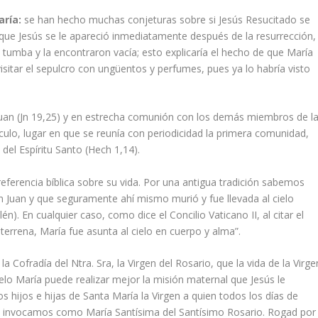
aría:
se han hecho muchas conjeturas sobre si Jesús Resucitado se
ue Jesús se le apareció inmediatamente después de la resurrección,
a tumba y la encontraron vacía; esto explicaría el hecho de que María
isitar el sepulcro con ungüentos y perfumes, pues ya lo habría visto
n Juan (Jn 19,25) y en estrecha comunión con los demás miembros de l
culo, lugar en que se reunía con periodicidad la primera comunidad,
del Espíritu Santo (Hech 1,14).
ferencia bíblica sobre su vida. Por una antigua tradición sabemos
 Juan y que seguramente ahí mismo murió y fue llevada al cielo
). En cualquier caso, como dice el Concilio Vaticano II, al citar el
terrena, María fue asunta al cielo en cuerpo y alma”.
día del Ntra. Sra, la Virgen del Rosario, que la vida de la Virge
ielo María puede realizar mejor la misión maternal que Jesús le
s hijos e hijas de Santa María la Virgen a quien todos los días de
le invocamos como María Santísima del Santísimo Rosario. Rogad por