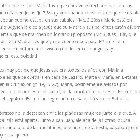
, al quedarse sola, María tuvo que convivir estrechamente con sus
no creían en Jesús (Jn 7,3ss) y que cuando consideraron que se estab
e decían que no estaba en sus cabales” (Mc. 3,20ss). María está en
erlo. Alguien le dice a Jesús que su Madre y sus parientes están afuer
uerta y que se marchen sin lograr su propósito (Mc 3,30ss). Hay que
rior de la Madre: ¿es que ya no cuento nada para El? ¿me deja
 en parte deformados; vive en un desierto de angustia y
ne en esta soledad.
es muy posible que Jesús subiera todos los años con María a
ble es que se quedara en casa de Lázaro, Marta y María, en Betania.
 en la Crucifixión (Jn 19,25-27). María, posiblemente avisada por
en todo el proceso del juicio y de la crucifixión de su Hijo. Finalmente
 el sepulcro. Esa noche regresaría a casa de Lázaro en Betania.
ópticos no la destacan entre las piadosas mujeres junto a la cruz. A
Quizás está aparte, junto a san Juan, alejada de las otras, oculta
 curioso, o de las multitudes, que antes de la fiesta, pasaban junto
ujer cualquiera.