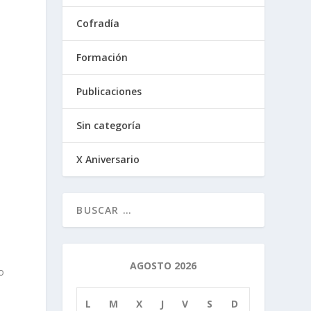
Cofradía
Formación
Publicaciones
Sin categoría
X Aniversario
AGOSTO 2026
o
L
M
X
J
V
S
D