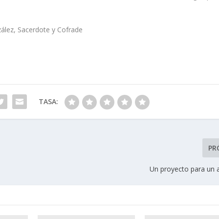
erdote y Cofrade
TASA:
PR
Un proyecto para un a