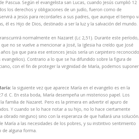
 de Pascua. Según el evangelista san Lucas, cuando Jesús cumplió 12
odos los derechos y obligaciones de un judío, fueron como de
servirá a Jesús para recordarles a sus padres, que aunque el tiempo v
, él es Hijo de Dios, destinado a ser la luz y la salvación del mundo.
transcurrirá normalmente en Nazaret (Lc 2,51). Durante este período,
que no se vuelve a mencionar a José, la Iglesia ha creído que José
años (ya que para ese entonces Jesús sería un carpintero reconocid
vangelios). Contrario a lo que se ha difundido sobre la figura de
ciano, con el fin de proteger la virginidad de María, podemos suponer
María:
la siguiente vez que aparece María en el evangelio es en la
27 d. C. En esta boda, María desempeña un misterioso papel. Los
la familia de Nazaret. Pero es la primera en advertir el apuro de
ados. Y cuando se lo hace notar a su hijo, no lo hace ciertamente
a obrado ninguno) sino con la esperanza de que hallará una solución
 María a las necesidades de los pobres, y su instintivo sentimiento
o de alguna forma.