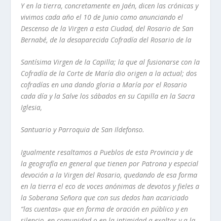
Y
en la tierra, concretamente en Jaén, dicen las crónicas
y
vivimos cada año
el 10 de Junio como anunciando el
Descenso de la Virgen a esta Ciudad, del
Rosario de San
Bernabé, de la desaparecida Cofradía del Rosario de la
Santísima Virgen de la Capilla; la que al fusionarse con la
Cofradía de la Corte
de María dio origen a la actual; dos
cofradías en una dando gloria a María por
el Rosario
cada
día y
la Salve los sábados en su Capilla en la Sacra
Iglesia,
Santuario
y
Parroquia de San Ildefonso.
Igualmente resaltamos a Pueblos de esta Provincia
y
de
la geografía en
general que tienen por Patrona
y
especial
devoción a la Virgen del Rosario,
quedando de esa forma
en la tierra el eco de voces anónimas de devotos
y
fieles a
la Soberana Señora que con sus dedos han acariciado
“las
cuentas»
que en forma de oración en público
y
en
silencio, en comunidad o en la
intimidad a exaltar
y
a la