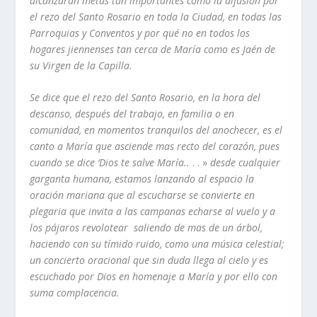
alcanzarán metas tan importantes como la
difusión por
el rezo del Santo Rosario en toda la Ciudad, en todas las
Parroquias
y
Conventos
y
por qué no en todos los
hogares jiennenses tan cerca
de María como es Jaén de
su
Virgen
de la Capilla.
Se dice que el rezo del Santo Rosario, en la hora del
descanso, después del
trabajo, en familia o en
comunidad, en momentos tranquilos del anochecer, es
el
canto a María que asciende mas recto del corazón, pues
cuando se dice
‘Dios te salve María..
. . »
desde cualquier
garganta humana, estamos lanzando
al espacio la
oración mariana que al escucharse se convierte en
plegaria que
invita a las campanas echarse al vuelo
y
a
los pájaros revolotear saliendo de
mas de un árbol,
haciendo con su tímido ruido, como una música celestial;
un
concierto oracional que sin duda llega al cielo
y
es
escuchado
por Dios en
homenaje a María
y
por ello con
suma complacencia.