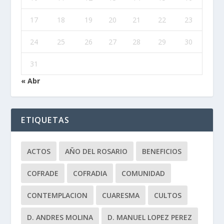
17
18
19
20
21
22
23
24
25
26
27
28
29
30
31
« Abr
ETIQUETAS
ACTOS
AÑO DEL ROSARIO
BENEFICIOS
COFRADE
COFRADIA
COMUNIDAD
CONTEMPLACION
CUARESMA
CULTOS
D. ANDRES MOLINA
D. MANUEL LOPEZ PEREZ